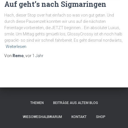
Auf geht’s nach Sigmaringen
Hach, dieser Stop over hat einfach so was von gut getan. Und
durch diese Pausenzeit konnten wir uns auf die nächsten
Ferientage vorbereiten, die JETZT beginnen… Ein absoluter Luxus,
smile. Um Mittag gehts gmüetli los, GlossyCrossy ist eh noch halb
gepackt- so sind wir schnell fahrbereit. Es geht diesmal nordwärts,
Weiterlesen
Von
Remo
, vor
1 Jahr
THEMEN
BEITRÄGE AUS ALTEM BLOG
WIESOWESHALBWARUM
KONTAKT
SHOP