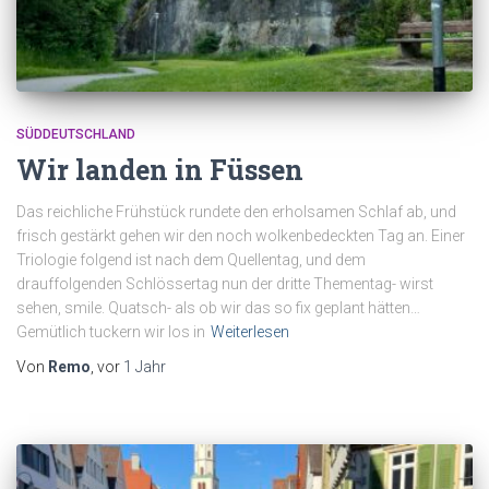
SÜDDEUTSCHLAND
Wir landen in Füssen
Das reichliche Frühstück rundete den erholsamen Schlaf ab, und
frisch gestärkt gehen wir den noch wolkenbedeckten Tag an. Einer
Triologie folgend ist nach dem Quellentag, und dem
drauffolgenden Schlössertag nun der dritte Thementag- wirst
sehen, smile. Quatsch- als ob wir das so fix geplant hätten…
Gemütlich tuckern wir los in
Weiterlesen
Von
Remo
, vor
1 Jahr