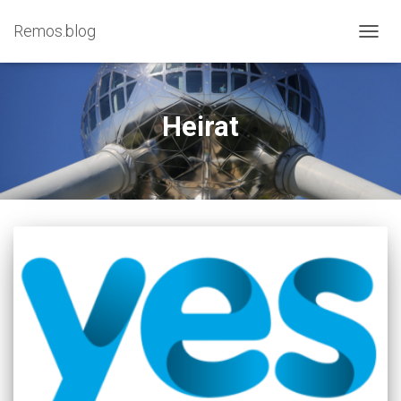
Remos.blog
NAVIG
UMSC
Heirat