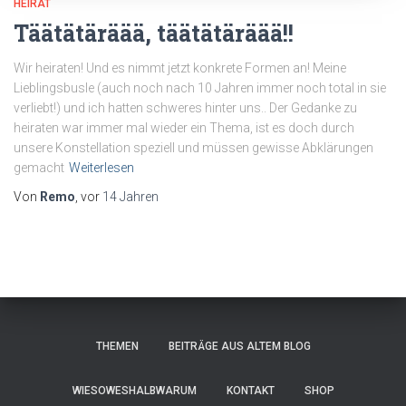
HEIRAT
Täätätäräää, täätätäräää!!
Wir heiraten! Und es nimmt jetzt konkrete Formen an! Meine
Lieblingsbusle (auch noch nach ‎‎10 Jahren immer noch total in sie
verliebt!) und ich hatten schweres hinter uns.. Der Gedanke ‎zu
heiraten war immer mal wieder ein Thema, ist es doch durch
unsere Konstellation speziell ‎und müssen gewisse Abklärungen
gemacht
Weiterlesen
Von
Remo
, vor
14 Jahren
THEMEN
BEITRÄGE AUS ALTEM BLOG
WIESOWESHALBWARUM
KONTAKT
SHOP