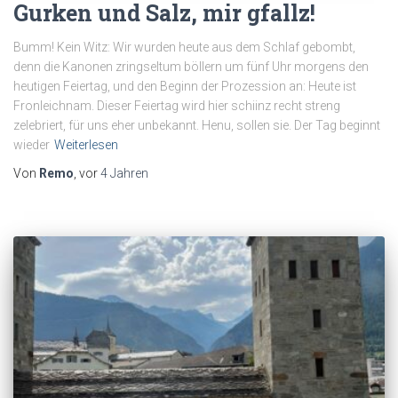
Gurken und Salz, mir gfallz!
Bumm! Kein Witz: Wir wurden heute aus dem Schlaf gebombt,
denn die Kanonen zringseltum böllern um fünf Uhr morgens den
heutigen Feiertag, und den Beginn der Prozession an: Heute ist
Fronleichnam. Dieser Feiertag wird hier schiinz recht streng
zelebriert, für uns eher unbekannt. Henu, sollen sie. Der Tag beginnt
wieder
Weiterlesen
Von
Remo
, vor
4 Jahren