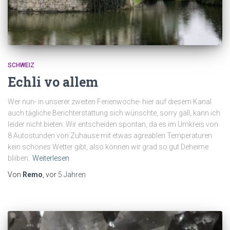
SCHWEIZ
Echli vo allem
Wer nun- in unserer zweiten Ferienwoche- hier auf diesem Kanal
auch tägliche Berichterstattung sich wünschte, sorry gäll, kann ich
leider nicht bieten. Wir entscheiden spontan, da es im Umkreis von
8 Autostunden von Zuhause mit etwas agreablen Temperaturen
kein schönes Wetter gibt, also können wir grad so gut Deheime
bliiben.
Weiterlesen
Von
Remo
, vor
5 Jahren