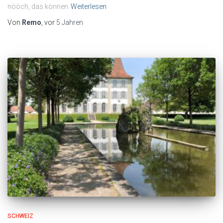
nööch, das können
Weiterlesen
Von
Remo
, vor
5 Jahren
SCHWEIZ