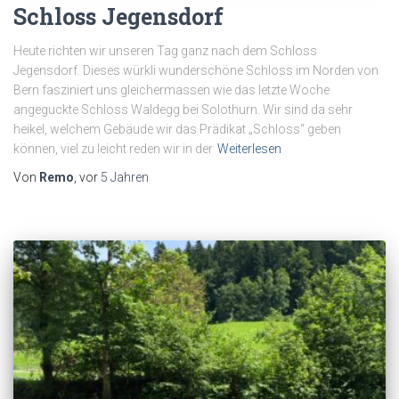
Schloss Jegensdorf
Heute richten wir unseren Tag ganz nach dem Schloss
Jegensdorf. Dieses würkli wunderschöne Schloss im Norden von
Bern fasziniert uns gleichermassen wie das letzte Woche
angeguckte Schloss Waldegg bei Solothurn. Wir sind da sehr
heikel, welchem Gebäude wir das Prädikat „Schloss“ geben
können, viel zu leicht reden wir in der
Weiterlesen
Von
Remo
, vor
5 Jahren