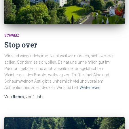
SCHWEIZ
Stop over
Wir sind wieder deheime. Nicht weil wir müssen, nicht weil wir
sollen. Sondern es so wollen. Es hat uns unheimlich gut im
Piemont gefallen, und auch abseits der ausgelatschten
Weinbergen des Barolo, weitweg von Trüffelstadt Alba und
Schaumweinort Asti gibt’s unheimlich viel und vorallem
Authentisches zu entdecken. Wir sind hell
Weiterlesen
Von
Remo
, vor
1 Jahr