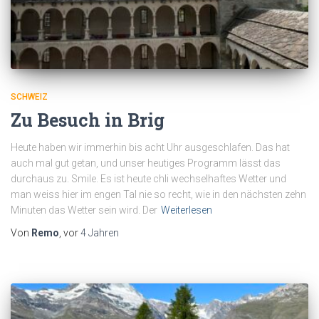
SCHWEIZ
Zu Besuch in Brig
Heute haben wir immerhin bis acht Uhr ausgeschlafen. Das hat
auch mal gut getan, und unser heutiges Programm lässt das
durchaus zu. Smile. Es ist heute chli wechselhaftes Wetter und
man weiss hier im engen Tal nie so recht, wie in den nächsten zehn
Minuten das Wetter sein wird. Der
Weiterlesen
Von
Remo
, vor
4 Jahren