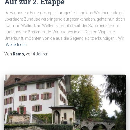
Auf zur 2. Etappe
Da wir unsere Ferien komplett umgestellt und das Wochenende gut
überdacht Zuhause verbringend aufgetankt haben, gehts nun doch
noch ins Wallis. Das Wetter ist recht stabil, der Sommer erreicht
auch unsere Breitengrade. Wir suchen in der Region Visp eine
Unterkunft. möchten von da aus die Gegend e bitz erkundigen… Wir
Weiterlesen
Von
Remo
, vor
4 Jahren