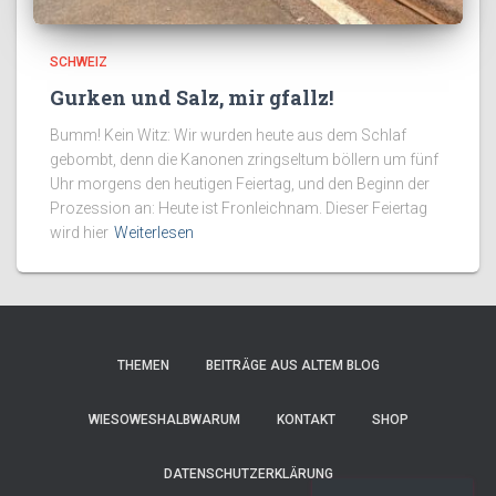
SCHWEIZ
Gurken und Salz, mir gfallz!
Bumm! Kein Witz: Wir wurden heute aus dem Schlaf
gebombt, denn die Kanonen zringseltum böllern um fünf
Uhr morgens den heutigen Feiertag, und den Beginn der
Prozession an: Heute ist Fronleichnam. Dieser Feiertag
wird hier
Weiterlesen
THEMEN
BEITRÄGE AUS ALTEM BLOG
WIESOWESHALBWARUM
KONTAKT
SHOP
DATENSCHUTZERKLÄRUNG