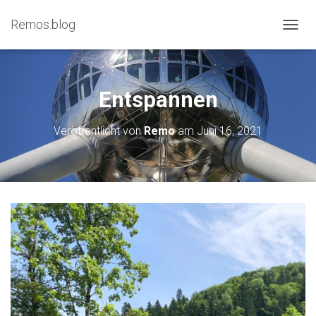
Remos.blog
N
A
V
I
G
Entspannen
A
T
Veröffentlicht von
Remo
am
Juni 16, 2021
I
O
N
U
M
S
C
H
A
L
T
E
N