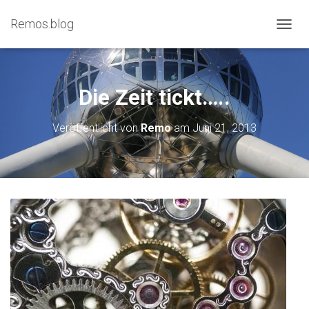
Remos.blog
N
A
V
I
G
Die Zeit tickt…..
A
T
Veröffentlicht von
Remo
am
Juni 21, 2013
I
O
N
U
M
S
C
H
A
L
T
E
N