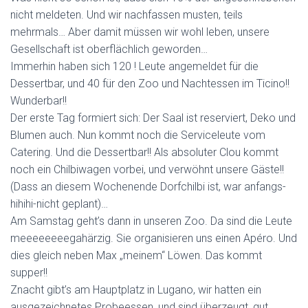
nicht meldeten. Und wir nachfassen musten, teils
mehrmals… Aber damit müssen wir wohl leben, unsere
Gesellschaft ist oberflächlich geworden…
Immerhin haben sich 120 ! Leute angemeldet für die
Dessertbar, und 40 für den Zoo und Nachtessen im Ticino!!
Wunderbar!!
Der erste Tag formiert sich: Der Saal ist reserviert, Deko und
Blumen auch. Nun kommt noch die Serviceleute vom
Catering. Und die Dessertbar!! Als absoluter Clou kommt
noch ein Chilbiwagen vorbei, und verwöhnt unsere Gäste!!
(Dass an diesem Wochenende Dorfchilbi ist, war anfangs-
hihihi-nicht geplant)…
Am Samstag geht’s dann in unseren Zoo. Da sind die Leute
meeeeeeeegahärzig. Sie organisieren uns einen Apéro. Und
dies gleich neben Max „meinem“ Löwen. Das kommt
supper!!
Znacht gibt’s am Hauptplatz in Lugano, wir hatten ein
ausgezeichnetes Probeessen, und sind überzeugt, gut