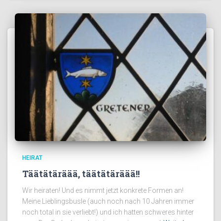
HEIRAT
Täätätäräää, täätätäräää!!
Wir heiraten! Und es nimmt jetzt konkrete Formen an!
Meine Lieblingsbusle (auch noch nach ‎‎10 Jahren immer
noch total in sie verliebt!) und ich hatten schweres hinter