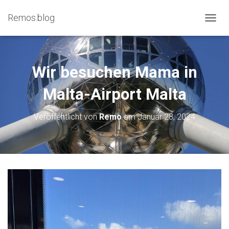
Remos.blog
N
A
V
I
G
Wir besuchen Mama in
A
T
Malta-Airport Malta
I
O
N
Veröffentlicht von
Remo
am
Januar 28, 2024
U
M
S
C
H
A
L
T
E
N