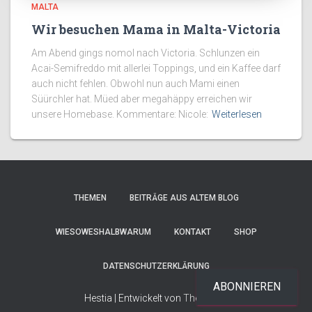
MALTA
Wir besuchen Mama in Malta-Victoria
Am Abend gings nomol nach Victoria. Schlunzen ein
Acai-Semifreddo mit allerlei Toppings, und ein Kaffee darf
auch nicht fehlen. Obwohl nun auch Mami einen
Süürchler hat. Müed aber megahäppy erreichen wir
unsere Homebase. Kommentare: Nicole:
Weiterlesen
THEMEN
BEITRÄGE AUS ALTEM BLOG
WIESOWESHALBWARUM
KONTAKT
SHOP
DATENSCHUTZERKLÄRUNG
ABONNIEREN
Hestia | Entwickelt von
ThemeIsle