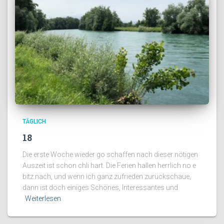
TÄGLICH
18
Die erste Woche wieder go schaffen nach dieser nötigen
Auszeit ist schon chli hart. Die Ferien hallen herrlich no e
bitz nach, und wenn ich ganz zufrieden zurückschaue,
dann ist doch einiges Schönes, Interessantes und
Weiterlesen