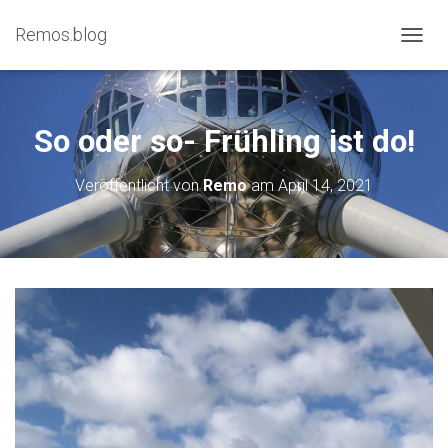
Remos.blog
N
A
V
I
G
So oder so- Frühling ist do!
A
T
Veröffentlicht von
Remo
am
April 14, 2021
I
O
N
U
M
S
C
H
A
L
T
E
N