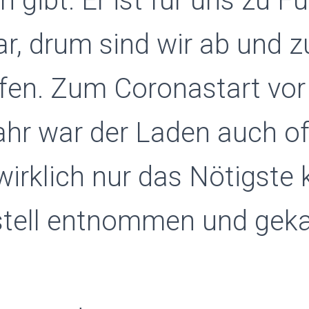
n gibt. Er ist für uns zu F
ar, drum sind wir ab und z
fen. Zum Coronastart vo
hr war der Laden auch of
wirklich nur das Nötigste
tell entnommen und geka