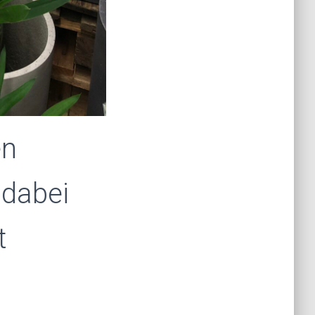
en
 dabei
t