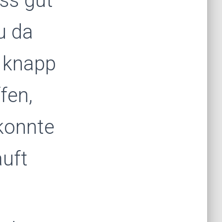
uss gut
u da
r knapp
fen,
 konnte
uft