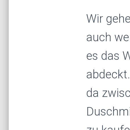
Wir gehe
auch wen
es das W
abdeckt
da zwisc
Duschmit