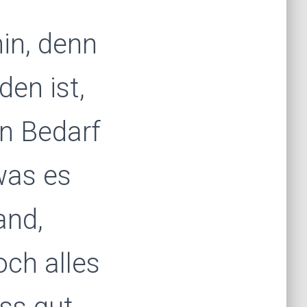
hin, denn
den ist,
en Bedarf
was es
and,
ch alles