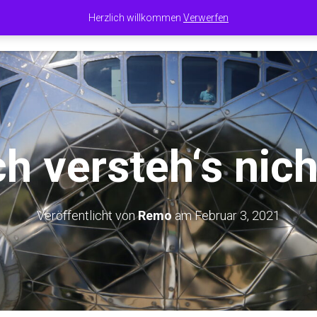
Herzlich willkommen
Verwerfen
EN
BEITRÄGE AUS ALTEM BLOG
WIESOWESHALBWARUM
KONT
ch versteh‘s nich
Veröffentlicht von
Remo
am
Februar 3, 2021