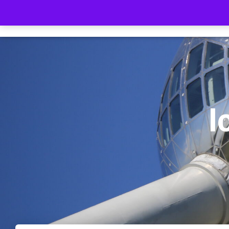
Remos.blog
THEM
I