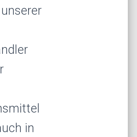
 unserer
ändler
r
smittel
auch in