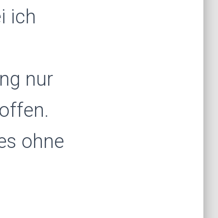
i ich
ng nur
offen.
 es ohne