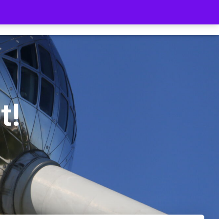
Suchen …
AKT
SHOP
DATENSCHUTZERKLÄRUNG
Clear
text
t!