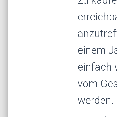
zu kaufe
erreichb
anzutref
einem Ja
einfach 
vom Ges
werden.