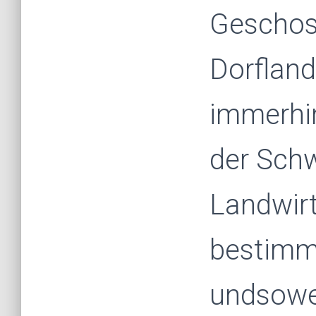
Geschoss
Dorfland
immerhin
der Schw
Landwirt
bestimm
undsowei